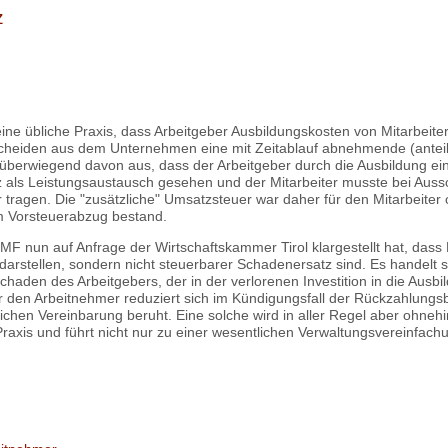
z
t eine übliche Praxis, dass Arbeitgeber Ausbildungskosten von Mitarbei
cheiden aus dem Unternehmen eine mit Zeitablauf abnehmende (anteilige
überwiegend davon aus, dass der Arbeitgeber durch die Ausbildung ei
 als Leistungsaustausch gesehen und der Mitarbeiter musste bei Aussc
tragen. Die "zusätzliche" Umsatzsteuer war daher für den Mitarbeiter
m Vorsteuerabzug bestand.
 BMF nun auf Anfrage der Wirtschaftskammer Tirol klargestellt hat, da
t darstellen, sondern nicht steuerbarer Schadenersatz sind. Es handelt 
haden des Arbeitgebers, der in der verlorenen Investition in die Ausbi
r den Arbeitnehmer reduziert sich im Kündigungsfall der Rückzahlungsb
ichen Vereinbarung beruht. Eine solche wird in aller Regel aber ohne
 Praxis und führt nicht nur zu einer wesentlichen Verwaltungsvereinfac