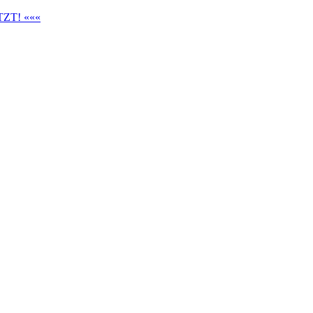
ZT! «««