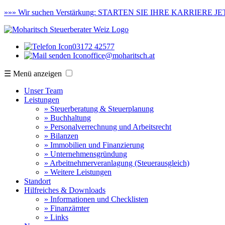
»»»
Wir suchen Verstärkung:
STARTEN SIE IHRE KARRIERE JET
03172 42577
office@moharitsch.at
☰ Menü anzeigen
Unser Team
Leistungen
» Steuerberatung & Steuerplanung
» Buchhaltung
» Personalverrechnung und Arbeitsrecht
» Bilanzen
» Immobilien und Finanzierung
» Unternehmensgründung
» Arbeitnehmerveranlagung (Steuerausgleich)
» Weitere Leistungen
Standort
Hilfreiches & Downloads
» Informationen und Checklisten
» Finanzämter
» Links