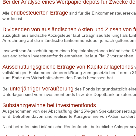
Bei der Analyse eines Wertpapierdepots für Zwecke der
endbesteuerten Erträge
Alle
sind für die Einkommensteuererklä
worden ist.
Dividenden von ausländischen Aktien und Zinsen von f
zuzüglich ausländische Abzugsteuer laut Erträgnisaufstellung) als 
Anrechnung auf die inländische Einkommensteuer je nach geltendem 
Insoweit von Ausschüttungen eines Kapitalanlagefonds inländische K
ausländischen Investmentfonds enthalten, ist laut Pkt. 2 vorzugehen.
Ausschüttungsgleiche Erträge von Kapitalanlagefonds
w
vollständigen Einkommensteuererklärung zum gesetzlichen Termin 31. M
zum Ende des Wirtschaftsjahres des Fonds besessen hat.
unterjähriger Veräußerung
Bei
des Fonds ist grundsätzlich ein
Unterlagen sind vom lnvestmentfonds bzw. der Depotbank anzuforde
Substanzgewinne bei Investmentfonds
Ausgenommen von der Abschaffung der 25%igen Spekulationsertragst
wird. Betroffen davon sind realisierte Kursgewinne von Aktien saldier
Nicht betroffen sind inländische Rentenfonds, betriebliche Anleger so