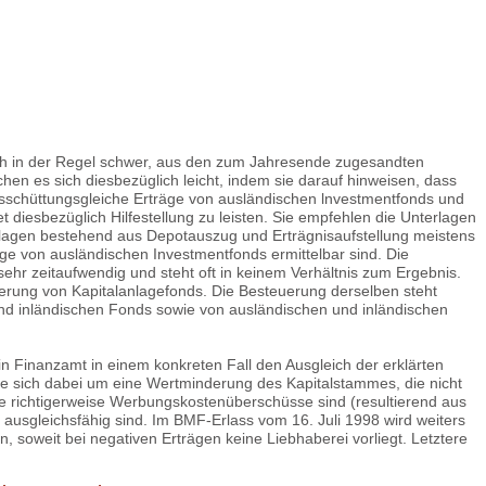
ich in der Regel schwer, aus den zum Jahresende zugesandten
hen es sich diesbezüglich leicht, indem sie darauf hinweisen, dass
usschüttungsgleiche Erträge von ausländischen lnvestmentfonds und
diesbezüglich Hilfestellung zu leisten. Sie empfehlen die Unterlagen
lagen bestehend aus Depotauszug und Erträgnisaufstellung meistens
ge von ausländischen Investmentfonds ermittelbar sind. Die
ehr zeitaufwendig und steht oft in keinem Verhältnis zum Ergebnis.
uerung von Kapitalanlagefonds. Die Besteuerung derselben steht
d inländischen Fonds sowie von ausländischen und inländischen
n Finanzamt in einem konkreten Fall den Ausgleich der erklärten
le sich dabei um eine Wertminderung des Kapitalstammes, die nicht
fte richtigerweise Werbungskostenüberschüsse sind (resultierend aus
ausgleichsfähig sind. Im BMF-Erlass vom 16. Juli 1998 wird weiters
 soweit bei negativen Erträgen keine Liebhaberei vorliegt. Letztere