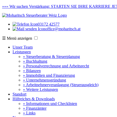
»»»
Wir suchen Verstärkung:
STARTEN SIE IHRE KARRIERE JET
03172 42577
office@moharitsch.at
☰ Menü anzeigen
Unser Team
Leistungen
» Steuerberatung & Steuerplanung
» Buchhaltung
» Personalverrechnung und Arbeitsrecht
» Bilanzen
» Immobilien und Finanzierung
» Unternehmensgründung
» Arbeitnehmerveranlagung (Steuerausgleich)
» Weitere Leistungen
Standort
Hilfreiches & Downloads
» Informationen und Checklisten
» Finanzämter
» Links