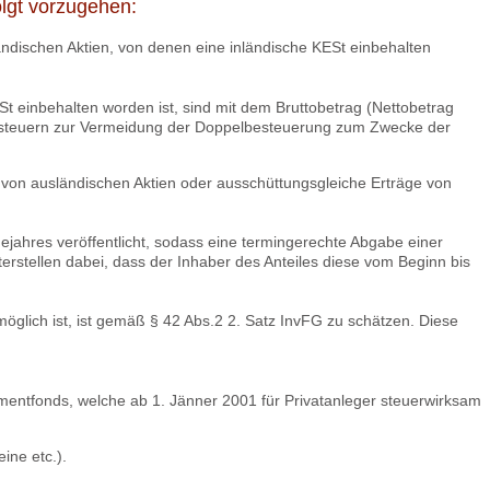
olgt vorzugehen:
ndischen Aktien, von denen eine inländische KESt einbehalten
St einbehalten worden ist, sind mit dem Bruttobetrag (Nettobetrag
ugssteuern zur Vermeidung der Doppelbesteuerung zum Zwecke der
 von ausländischen Aktien oder ausschüttungsgleiche Erträge von
jahres veröffentlicht, sodass eine termingerechte Abgabe einer
erstellen dabei, dass der Inhaber des Anteiles diese vom Beginn bis
öglich ist, ist gemäß § 42 Abs.2 2. Satz InvFG zu schätzen. Diese
ntfonds, welche ab 1. Jänner 2001 für Privatanleger steuerwirksam
ine etc.).