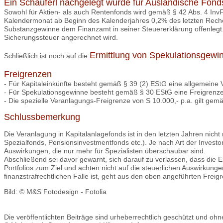
Ein Schäuferl nachgelegt wurde für Ausländische Fond
Sowohl für Aktien- als auch Rentenfonds wird gemäß § 42 Abs. 4 In
Kalendermonat ab Beginn des Kalenderjahres 0,2% des letzten Rechen
Substanzgewinne dem Finanzamt in seiner Steuererklärung offenlegt
Sicherungssteuer angerechnet wird.
Ermittlung von Spekulationsgew
Schließlich ist noch auf die
Freigrenzen
- Für Kapitaleinkünfte besteht gemäß § 39 (2) EStG eine allgemeine 
- Für Spekulationsgewinne besteht gemäß § 30 EStG eine Freigrenze 
- Die spezielle Veranlagungs-Freigrenze von S 10.000,- p.a. gilt gemä
Schlussbemerkung
Die Veranlagung in Kapitalanlagefonds ist in den letzten Jahren ni
Spezialfonds, Pensionsinvestmentfonds etc.). Je nach Art der Investo
Auswirkungen, die nur mehr für Spezialisten überschaubar sind.
Abschließend sei davor gewarnt, sich darauf zu verlassen, dass die
Portfolios zum Ziel und achten nicht auf die steuerlichen Auswirkungen
finanzstrafrechtlichen Falle ist, geht aus den oben angeführten Freig
Bild: © M&S Fotodesign - Fotolia
Die veröffentlichten Beiträge sind urheberrechtlich geschützt und oh