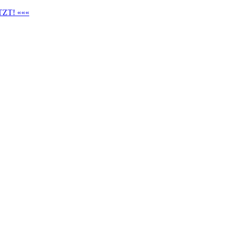
ZT! «««