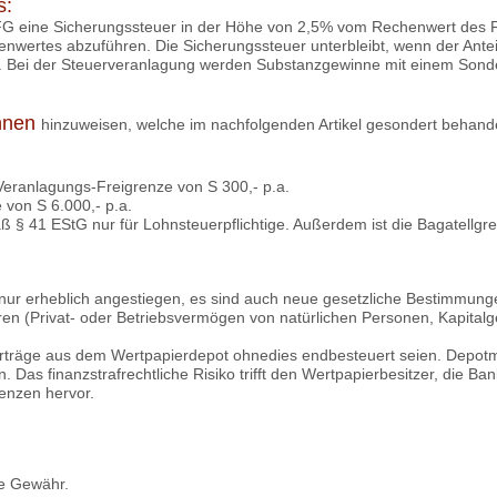
s:
vFG eine Sicherungssteuer in der Höhe von 2,5% vom Rechenwert des Fo
wertes abzuführen. Die Sicherungssteuer unterbleibt, wenn der Anteili
. Bei der Steuerveranlagung werden Substanzgewinne mit einem Sonder
innen
hinzuweisen, welche im nachfolgenden Artikel gesondert behandel
Veranlagungs-Freigrenze von S 300,- p.a.
von S 6.000,- p.a.
ß § 41 EStG nur für Lohnsteuerpflichtige. Außerdem ist die Bagatellgren
cht nur erheblich angestiegen, es sind auch neue gesetzliche Bestimm
ren (Privat- oder Betriebsvermögen von natürlichen Personen, Kapitalge
 Erträge aus dem Wertpapierdepot ohnedies endbesteuert seien. Depot
. Das finanzstrafrechtliche Risiko trifft den Wertpapierbesitzer, die B
renzen hervor.
ne Gewähr.