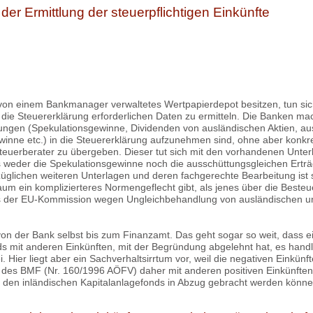
der Ermittlung der steuerpflichtigen Einkünfte
in von einem Bankmanager verwaltetes Wertpapierdepot besitzen, tun s
 die Steuererklärung erforderlichen Daten zu ermitteln. Die Banken mac
kungen (Spekulationsgewinne, Dividenden von ausländischen Aktien, a
nne etc.) in die Steuererklärung aufzunehmen sind, ohne aber konkret 
uerberater zu übergeben. Dieser tut sich mit den vorhandenen Unter
s weder die Spekulationsgewinne noch die ausschüttungsgleichen Erträ
üglichen weiteren Unterlagen und deren fachgerechte Bearbeitung ist s
um ein komplizierteres Normengeflecht gibt, als jenes über die Beste
s der EU-Kommission wegen Ungleichbehandlung von ausländischen un
on der Bank selbst bis zum Finanzamt. Das geht sogar so weit, dass ei
s mit anderen Einkünften, mit der Begründung abgelehnt hat, es hand
Hier liegt aber ein Sachverhaltsirrtum vor, weil die negativen Einkün
 des BMF (Nr. 160/1996 AÖFV) daher mit anderen positiven Einkünften 
i den inländischen Kapitalanlagefonds in Abzug gebracht werden können,