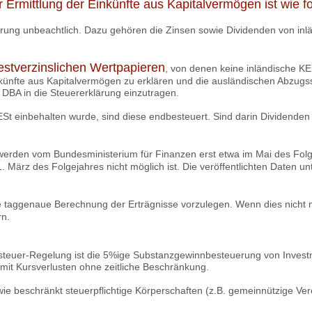
 Ermittlung der Einkünfte aus Kapitalvermögen ist wie f
rung unbeachtlich. Dazu gehören die Zinsen sowie Dividenden von inlä
estverzinslichen Wertpapieren
, von denen keine inländische KE
Einkünfte aus Kapitalvermögen zu erklären und die ausländischen Abz
DBA in die Steuererklärung einzutragen.
ESt einbehalten wurde, sind diese endbesteuert. Sind darin Dividenden
erden vom Bundesministerium für Finanzen erst etwa im Mai des Folge
ärz des Folgejahres nicht möglich ist. Die veröffentlichten Daten unt
e taggenaue Berechnung der Erträgnisse vorzulegen. Wenn dies nicht m
rn.
euer-Regelung ist die 5%ige Substanzgewinnbesteuerung von Investme
t mit Kursverlusten ohne zeitliche Beschränkung.
wie beschränkt steuerpflichtige Körperschaften (z.B. gemeinnützige Vere