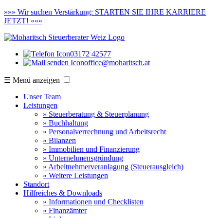
»»»
Wir suchen Verstärkung:
STARTEN SIE IHRE KARRIERE
JETZT! «««
03172 42577
office@moharitsch.at
☰ Menü anzeigen
Unser Team
Leistungen
» Steuerberatung & Steuerplanung
» Buchhaltung
» Personalverrechnung und Arbeitsrecht
» Bilanzen
» Immobilien und Finanzierung
» Unternehmensgründung
» Arbeitnehmerveranlagung (Steuerausgleich)
» Weitere Leistungen
Standort
Hilfreiches & Downloads
» Informationen und Checklisten
» Finanzämter