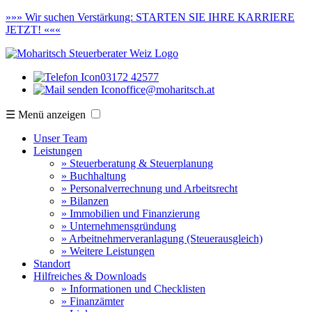
»»»
Wir suchen Verstärkung:
STARTEN SIE IHRE KARRIERE
JETZT! «««
03172 42577
office@moharitsch.at
☰ Menü anzeigen
Unser Team
Leistungen
» Steuerberatung & Steuerplanung
» Buchhaltung
» Personalverrechnung und Arbeitsrecht
» Bilanzen
» Immobilien und Finanzierung
» Unternehmensgründung
» Arbeitnehmerveranlagung (Steuerausgleich)
» Weitere Leistungen
Standort
Hilfreiches & Downloads
» Informationen und Checklisten
» Finanzämter