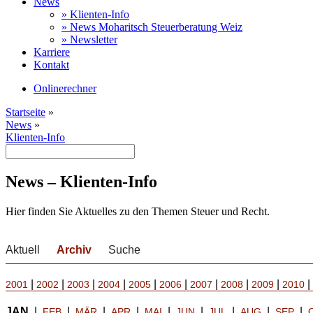
News
» Klienten-Info
» News Moharitsch Steuerberatung Weiz
» Newsletter
Karriere
Kontakt
Onlinerechner
Startseite
»
News
»
Klienten-Info
News – Klienten-Info
Hier finden Sie Aktuelles zu den Themen Steuer und Recht.
Aktuell
Archiv
Suche
|
|
|
|
|
|
|
|
|
|
2001
2002
2003
2004
2005
2006
2007
2008
2009
2010
JAN
|
|
|
|
|
|
|
|
|
FEB
MÄR
APR
MAI
JUN
JUL
AUG
SEP