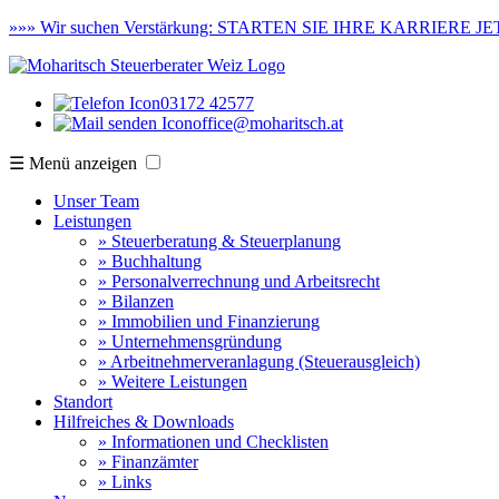
»»»
Wir suchen Verstärkung:
STARTEN SIE IHRE KARRIERE JET
03172 42577
office@moharitsch.at
☰ Menü anzeigen
Unser Team
Leistungen
» Steuerberatung & Steuerplanung
» Buchhaltung
» Personalverrechnung und Arbeitsrecht
» Bilanzen
» Immobilien und Finanzierung
» Unternehmensgründung
» Arbeitnehmerveranlagung (Steuerausgleich)
» Weitere Leistungen
Standort
Hilfreiches & Downloads
» Informationen und Checklisten
» Finanzämter
» Links