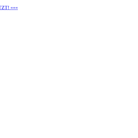
ZT! «««