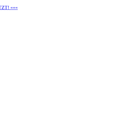
ZT! «««