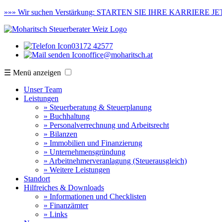
»»»
Wir suchen Verstärkung:
STARTEN SIE IHRE KARRIERE JET
03172 42577
office@moharitsch.at
☰ Menü anzeigen
Unser Team
Leistungen
» Steuerberatung & Steuerplanung
» Buchhaltung
» Personalverrechnung und Arbeitsrecht
» Bilanzen
» Immobilien und Finanzierung
» Unternehmensgründung
» Arbeitnehmerveranlagung (Steuerausgleich)
» Weitere Leistungen
Standort
Hilfreiches & Downloads
» Informationen und Checklisten
» Finanzämter
» Links