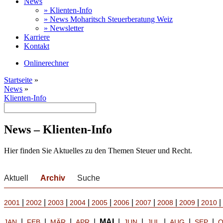
News
» Klienten-Info
» News Moharitsch Steuerberatung Weiz
» Newsletter
Karriere
Kontakt
Onlinerechner
Startseite
»
News
»
Klienten-Info
News – Klienten-Info
Hier finden Sie Aktuelles zu den Themen Steuer und Recht.
Aktuell
Archiv
Suche
|
|
|
|
|
|
|
|
|
|
2001
2002
2003
2004
2005
2006
2007
2008
2009
2010
|
|
|
|
MAI
|
|
|
|
|
JAN
FEB
MÄR
APR
JUN
JUL
AUG
SEP
O