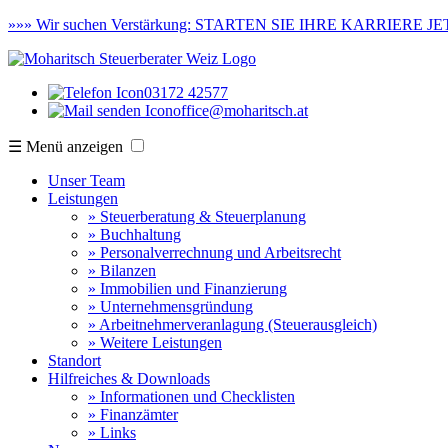
»»»
Wir suchen Verstärkung:
STARTEN SIE IHRE KARRIERE JET
03172 42577
office@moharitsch.at
☰ Menü anzeigen
Unser Team
Leistungen
» Steuerberatung & Steuerplanung
» Buchhaltung
» Personalverrechnung und Arbeitsrecht
» Bilanzen
» Immobilien und Finanzierung
» Unternehmensgründung
» Arbeitnehmerveranlagung (Steuerausgleich)
» Weitere Leistungen
Standort
Hilfreiches & Downloads
» Informationen und Checklisten
» Finanzämter
» Links