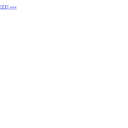
ZT! «««