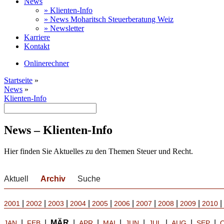
News
» Klienten-Info
» News Moharitsch Steuerberatung Weiz
» Newsletter
Karriere
Kontakt
Onlinerechner
Startseite
»
News
»
Klienten-Info
News – Klienten-Info
Hier finden Sie Aktuelles zu den Themen Steuer und Recht.
Aktuell
Archiv
Suche
|
|
|
|
|
|
|
|
|
|
2001
2002
2003
2004
2005
2006
2007
2008
2009
2010
|
|
MÄR
|
|
|
|
|
|
|
JAN
FEB
APR
MAI
JUN
JUL
AUG
SEP