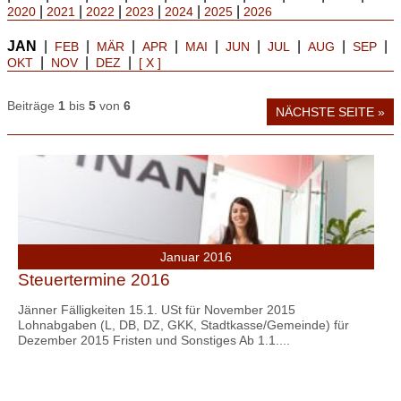
|
|
|
|
|
|
2020
2021
2022
2023
2024
2025
2026
JAN
|
|
|
|
|
|
|
|
|
FEB
MÄR
APR
MAI
JUN
JUL
AUG
SEP
|
|
|
OKT
NOV
DEZ
[ X ]
Beiträge
1
bis
5
von
6
NÄCHSTE SEITE »
Januar 2016
Steuertermine 2016
Jänner Fälligkeiten 15.1. USt für November 2015
Lohnabgaben (L, DB, DZ, GKK, Stadtkasse/Gemeinde) für
Dezember 2015 Fristen und Sonstiges Ab 1.1....