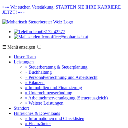
»»»
Wir suchen Verstärkung:
STARTEN SIE IHRE KARRIERE
JETZT! «««
03172 42577
office@moharitsch.at
☰ Menü anzeigen
Unser Team
Leistungen
» Steuerberatung & Steuerplanung
» Buchhaltung
» Personalverrechnung und Arbeitsrecht
» Bilanzen
» Immobilien und Finanzierung
» Unternehmensgründung
» Arbeitnehmerveranlagung (Steuerausgleich)
» Weitere Leistungen
Standort
Hilfreiches & Downloads
» Informationen und Checklisten
» Finanzämter