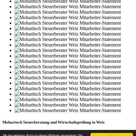
Moharitsch Steuerberatung und Wirtschaftsprüfung in Weiz
Impressum
I
Datenschutz
I
Sitemap
Mit der weiteren Nutzung dieser Website akzeptieren Sie