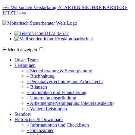
»»»
Wir suchen Verstärkung:
STARTEN SIE IHRE KARRIERE
JETZT! «««
03172 42577
office@moharitsch.at
☰ Menü anzeigen
Unser Team
Leistungen
» Steuerberatung & Steuerplanung
» Buchhaltung
» Personalverrechnung und Arbeitsrecht
» Bilanzen
» Immobilien und Finanzierung
» Unternehmensgründung
» Arbeitnehmerveranlagung (Steuerausgleich)
» Weitere Leistungen
Standort
Hilfreiches & Downloads
» Informationen und Checklisten
» Finanzämter