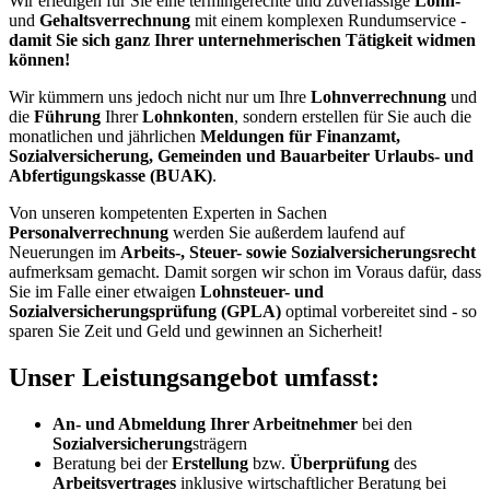
Wir erledigen für Sie eine termingerechte und zuverlässige
Lohn-
und
Gehaltsverrechnung
mit einem komplexen Rundumservice -
damit Sie sich ganz Ihrer unternehmerischen Tätigkeit widmen
können!
Wir kümmern uns jedoch nicht nur um Ihre
Lohnverrechnung
und
die
Führung
Ihrer
Lohnkonten
, sondern erstellen für Sie auch die
monatlichen und jährlichen
Meldungen für Finanzamt,
Sozialversicherung, Gemeinden und Bauarbeiter Urlaubs- und
Abfertigungskasse (BUAK)
.
Von unseren kompetenten Experten in Sachen
Personalverrechnung
werden Sie außerdem laufend auf
Neuerungen im
Arbeits-, Steuer- sowie Sozialversicherungsrecht
aufmerksam gemacht. Damit sorgen wir schon im Voraus dafür, dass
Sie im Falle einer etwaigen
Lohnsteuer- und
Sozialversicherungsprüfung (GPLA)
optimal vorbereitet sind - so
sparen Sie Zeit und Geld und gewinnen an Sicherheit!
Unser Leistungsangebot umfasst:
An- und Abmeldung Ihrer Arbeitnehmer
bei den
Sozialversicherung
strägern
Beratung bei der
Erstellung
bzw.
Überprüfung
des
Arbeitsvertrages
inklusive wirtschaftlicher Beratung bei