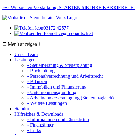
»»»
Wir suchen Verstärkung:
STARTEN SIE IHRE KARRIERE JET
03172 42577
office@moharitsch.at
☰ Menü anzeigen
Unser Team
Leistungen
» Steuerberatung & Steuerplanung
» Buchhaltung
» Personalverrechnung und Arbeitsrecht
» Bilanzen
» Immobilien und Finanzierung
» Unternehmensgründung
» Arbeitnehmerveranlagung (Steuerausgleich)
» Weitere Leistungen
Standort
Hilfreiches & Downloads
» Informationen und Checklisten
» Finanzämter
» Links