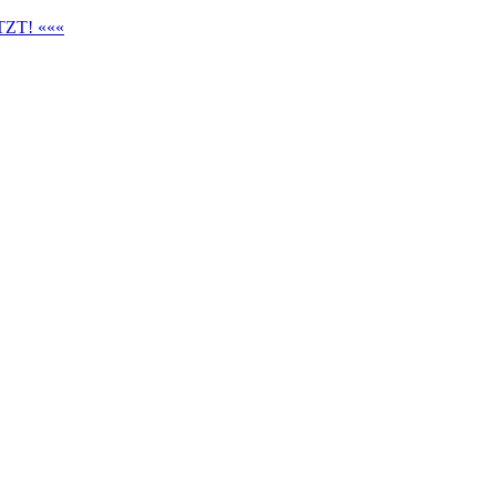
ZT! «««